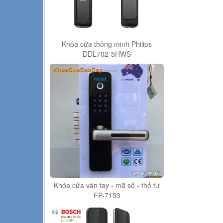
Khóa cửa thông minh Philips
DDL702-5HWS
Khóa cửa vân tay - mã số - thẻ từ
FP-7153