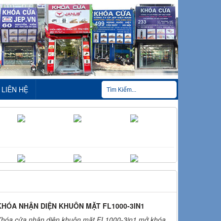
LIÊN HỆ
KHÓA NHẬN DIỆN KHUÔN MẶT FL1000-3IN1
Khóa cửa nhận diện khuôn mặt FL1000-3in1 mở khóa