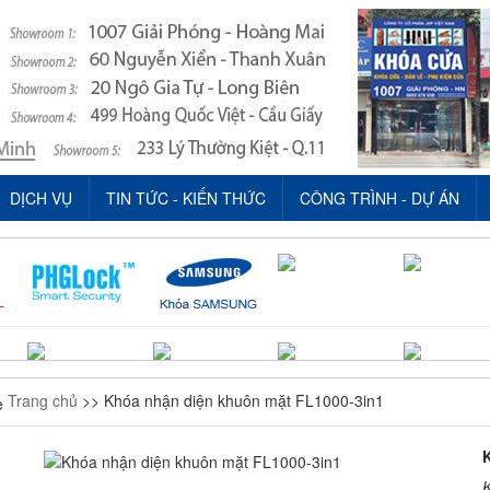
DỊCH VỤ
TIN TỨC - KIẾN THỨC
CÔNG TRÌNH - DỰ ÁN
Trang chủ
>> Khóa nhận diện khuôn mặt FL1000-3in1