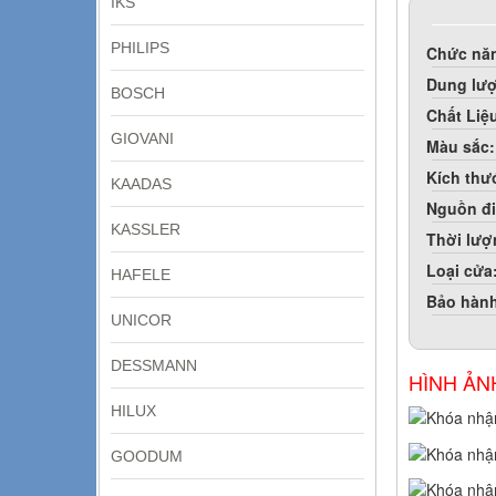
IKS
PHILIPS
Chức nă
Dung lư
BOSCH
Chất Liệ
GIOVANI
Màu sắc:
Kích thư
KAADAS
Nguồn đi
KASSLER
Thời lượ
Loại cửa
HAFELE
Bảo hàn
UNICOR
DESSMANN
HÌNH ẢN
HILUX
GOODUM