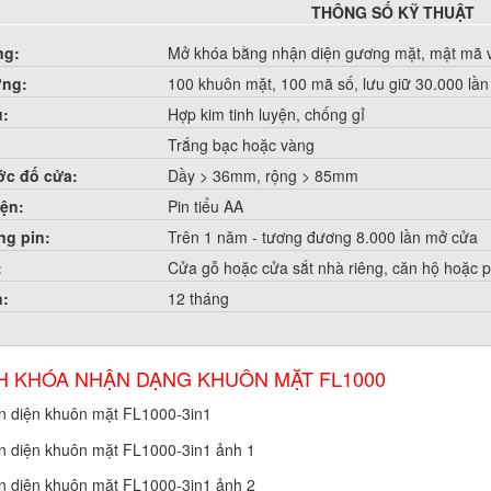
THÔNG SỐ KỸ THUẬT
ng:
Mở khóa bằng nhận diện gương mặt, mật mã v
ợng:
100 khuôn mặt, 100 mã số, lưu giữ 30.000 lầ
u:
Hợp kim tinh luyện, chống gỉ
Trắng bạc hoặc vàng
ớc đố cửa:
Dầy > 36mm, rộng > 85mm
ện:
Pin tiểu AA
ng pin:
Trên 1 năm - tương đương 8.000 lần mở cửa
:
Cửa gỗ hoặc cửa sắt nhà riêng, căn hộ hoặc 
h:
12 tháng
H KHÓA NHẬN DẠNG KHUÔN MẶT FL1000