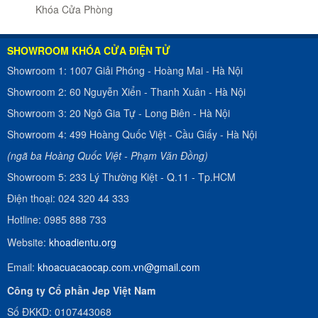
Khóa Cửa Phòng
SHOWROOM KHÓA CỬA ĐIỆN TỬ
Showroom 1:
1007 Giải Phóng
-
Hoàng Mai - Hà Nội
Showroom 2:
60 Nguyễn Xiển
-
Thanh Xuân - Hà Nội
Showroom 3:
20 Ngô Gia Tự
-
Long Biên - Hà Nội
Showroom 4:
499 Hoàng Quốc Việt
-
Cầu Giấy - Hà Nội
(ngã ba Hoàng Quốc Việt - Phạm Văn Đồng)
Showroom 5:
233 Lý Thường Kiệt
-
Q.11 - Tp.HCM
Điện thoại:
024 320 44 333
Hotline:
0985 888 733
Website:
khoadientu.org
Email:
khoacuacaocap.com.vn@gmail.com
Công ty Cổ phần Jep Việt Nam
Số ĐKKD: 0107443068