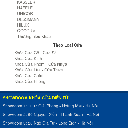
KASSLER
HAFELE
UNICOR
DESSMANN
HILUX
GOODUM
Thương hiệu Khác
Theo Loại Cửa
Khóa Cửa Gỗ - Cửa Sắt
Khóa Cửa Kính
Khóa Cửa Nhôm - Cửa Nhựa
Khóa Cửa Lùa - Cửa Trượt
Khóa Cửa Chính
Khóa Cửa Phòng
SHOWROOM KHÓA CỬA ĐIỆN TỬ
Showroom 1:
1007 Giải Phóng
-
Hoàng Mai - Hà Nội
Showroom 2:
60 Nguyễn Xiển
-
Thanh Xuân - Hà Nội
Showroom 3:
20 Ngô Gia Tự
-
Long Biên - Hà Nội