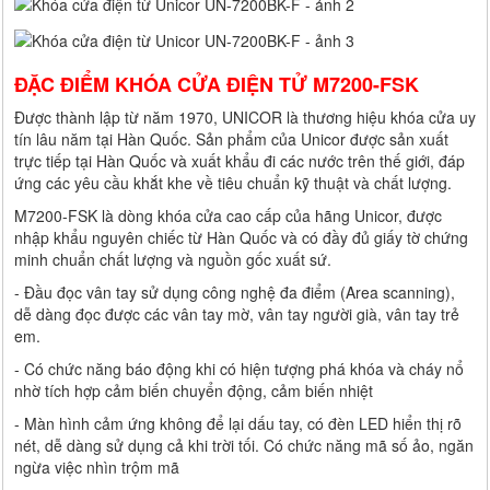
ĐẶC ĐIỂM KHÓA CỬA ĐIỆN TỬ M7200-FSK
Được thành lập từ năm 1970, UNICOR là thương hiệu khóa cửa uy
tín lâu năm tại Hàn Quốc. Sản phẩm của Unicor được sản xuất
trực tiếp tại Hàn Quốc và xuất khẩu đi các nước trên thế giới, đáp
ứng các yêu cầu khắt khe về tiêu chuẩn kỹ thuật và chất lượng.
M7200-FSK là dòng khóa cửa cao cấp của hãng Unicor, được
nhập khẩu nguyên chiếc từ Hàn Quốc và có đầy đủ giấy tờ chứng
minh chuẩn chất lượng và nguồn gốc xuất sứ.
- Đầu đọc vân tay sử dụng công nghệ đa điểm (Area scanning),
dễ dàng đọc được các vân tay mờ, vân tay người già, vân tay trẻ
em.
- Có chức năng báo động khi có hiện tượng phá khóa và cháy nổ
nhờ tích hợp cảm biến chuyển động, cảm biến nhiệt
- Màn hình cảm ứng không để lại dấu tay, có đèn LED hiển thị rõ
nét, dễ dàng sử dụng cả khi trời tối. Có chức năng mã số ảo, ngăn
ngừa việc nhìn trộm mã