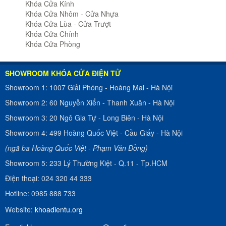
Khóa Cửa Kính
Khóa Cửa Nhôm - Cửa Nhựa
Khóa Cửa Lùa - Cửa Trượt
Khóa Cửa Chính
Khóa Cửa Phòng
SHOWROOM KHÓA CỬA ĐIỆN TỬ
Showroom 1:
1007 Giải Phóng
-
Hoàng Mai - Hà Nội
Showroom 2:
60 Nguyễn Xiển
-
Thanh Xuân - Hà Nội
Showroom 3:
20 Ngô Gia Tự
-
Long Biên - Hà Nội
Showroom 4:
499 Hoàng Quốc Việt
-
Cầu Giấy - Hà Nội
(ngã ba Hoàng Quốc Việt - Phạm Văn Đồng)
Showroom 5:
233 Lý Thường Kiệt
-
Q.11 - Tp.HCM
Điện thoại:
024 320 44 333
Hotline:
0985 888 733
Website:
khoadientu.org