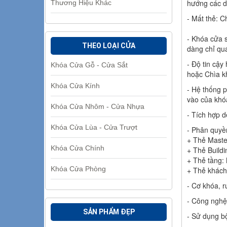
hướng các d
Thương Hiệu Khác
- Mất thẻ: 
- Khóa cửa 
THEO LOẠI CỬA
dàng chỉ qua
- Độ tin cậy
Khóa Cửa Gỗ - Cửa Sắt
hoặc Chìa k
Khóa Cửa Kính
- Hệ thống p
vào của khó
Khóa Cửa Nhôm - Cửa Nhựa
- Tích hợp d
Khóa Cửa Lùa - Cửa Trượt
- Phân quyề
+ Thẻ Master
Khóa Cửa Chính
+ Thẻ Buildi
+ Thẻ tầng: 
Khóa Cửa Phòng
+ Thẻ khách
- Cơ khóa, 
- Công nghệ
SẢN PHẨM ĐẸP
- Sử dụng b