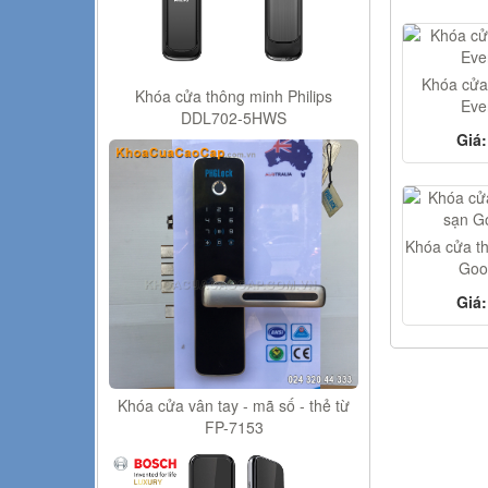
Khóa cửa 
Khóa cửa thông minh Philips
Eve
DDL702-5HWS
Giá:
Khóa cửa th
Goo
Giá:
Khóa cửa vân tay - mã số - thẻ từ
FP-7153