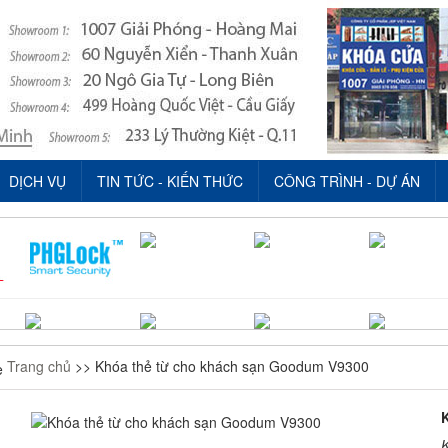
DỊCH VỤ
TIN TỨC - KIẾN THỨC
CÔNG TRÌNH - DỰ ÁN
Trang chủ
>> Khóa thẻ từ cho khách sạn Goodum V9300