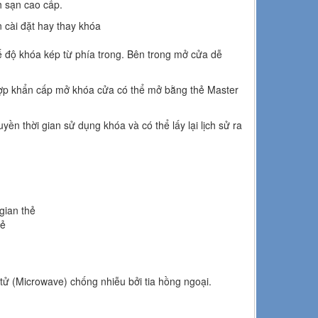
h sạn cao cấp.
 cài đặt hay thay khóa
ế độ khóa kép từ phía trong. Bên trong mở cửa dễ
g hợp khẩn cấp mở khóa cửa có thể mở bằng thẻ Master
ền thời gian sử dụng khóa và có thể lấy lại lịch sử ra
gian thẻ
hẻ
tử (Microwave) chống nhiễu bởi tia hồng ngoại.