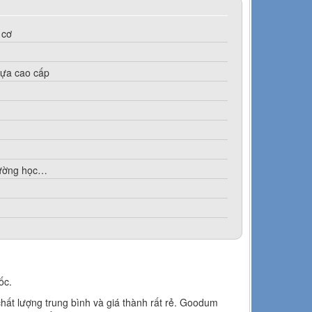
 cơ
hựa cao cấp
rường học…
ốc.
chất lượng trung bình và giá thành rất rẻ. Goodum