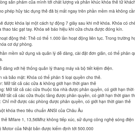
òng sản phẩm của mình tới chất lượng và phân khúc khóa thẻ tử khác
Cho phép hủy tác dụng thẻ đã bị mất ngay trên phần mềm mà không cần
sẽ được khóa lại một cách tự động 7 giây sau khi mở khóa. Khóa có ch
 thao tác gạt tay. Khóa sẽ báo hiệu khi cửa chưa được đóng kín.
 hoạt động thẻ: Thẻ có thể 1.000 lần hoạt động liên tục. Trong trườn
hóa cơ dự phòng.
hần mềm sử dụng và quản lý dễ dàng, cài đặt đơn giản, có thể phân quy
a.
ễ dàng với hệ thống quản lý thang máy và bộ tiết kiệm điện.
n và bảo mật: Khóa có thể phân 5 loại quyền cho thẻ.
: Mở tất cả các cửa & không giới hạn thời gian thẻ
ng: Mở tất cả các cửa thuộc tòa nhà được phân quyền, có giới hạn thời 
Mở tất cả các cửa thuộc tầng được phân quyền, có giới hạn thời gian t
: Chỉ mở được các phòng được phân quyền, có giới hạn thời gian thẻ
ruột khóa theo tiêu chuẩn ANSI của Châu Âu
 thẻ Mifare 1, 13,56Mhz không tiếp xúc, sử dụng công nghệ sóng điện 
ộ Motor của Nhật bản được kiểm định tới 500.000