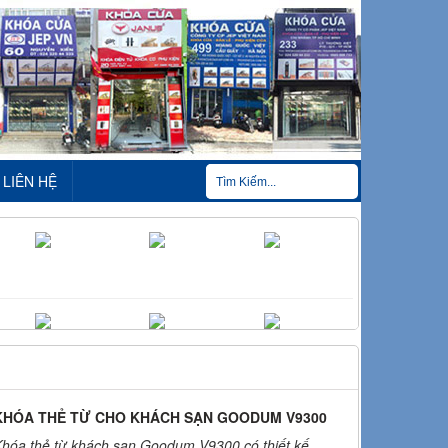
LIÊN HỆ
KHÓA THẺ TỪ CHO KHÁCH SẠN GOODUM V9300
Khóa thẻ từ khách sạn Goodum V9300 có thiết kế