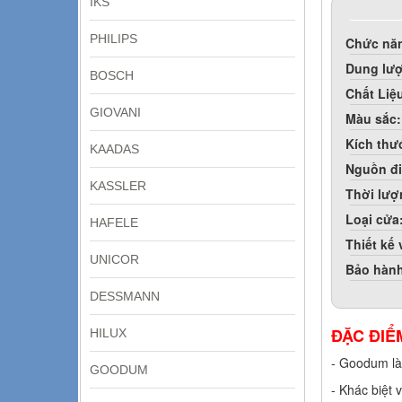
IKS
PHILIPS
Chức nă
Dung lư
BOSCH
Chất Liệ
GIOVANI
Màu sắc:
Kích thư
KAADAS
Nguồn đi
KASSLER
Thời lượ
Loại cửa
HAFELE
Thiết kế
UNICOR
Bảo hàn
DESSMANN
ĐẶC ĐIỂ
HILUX
- Goodum là
GOODUM
- Khác biệt 