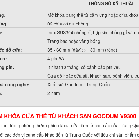
THÔNG SỐ KỸ THUẬT
ng:
Mở khóa bằng thẻ từ cảm ứng hoặc chìa khóa
ợng:
02 chìa cơ dự phòng
u:
Inox SUS304 chống rỉ, hợp kim chống gỉ và n
Trắng bạc hoặc vàng bóng
ớc đố cửa:
35 - 60 mm (dày); >= 80 mm (rộng)
ện:
4 pin AA
ng pin:
Ít nhất 10 tháng, có cảnh báo pin yếu
:
Cửa gỗ hoặc cửa sắt khách sạn, bệnh viện, t
 và công nghệ:
Xuất sứ: Goodum - Trung Quốc
h:
2 năm
M KHÓA CỬA THẺ TỪ KHÁCH SẠN GOODUM V9300
 một trong những thương hiệu khóa cửa điện tử cao cấp của Trung Qu
với các đơn vị cung cấp khác đến từ Trung Quốc với tiêu chí sản phẩm 